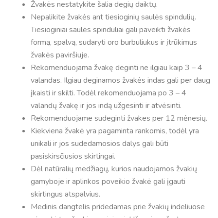
Žvakės nestatykite šalia degių daiktų.
Nepalikite žvakės ant tiesioginių saulės spindulių.
Tiesioginiai saulės spinduliai gali paveikti žvakės
formą, spalvą, sudaryti oro burbuliukus ir įtrūkimus
žvakės paviršiuje.
Rekomenduojama žvakę deginti ne ilgiau kaip 3 – 4
valandas. Ilgiau deginamos žvakės indas gali per daug
įkaisti ir skilti. Todėl rekomenduojama po 3 – 4
valandų žvakę ir jos indą užgesinti ir atvėsinti.
Rekomenduojame sudeginti žvakes per 12 mėnesių.
Kiekviena žvakė yra pagaminta rankomis, todėl yra
unikali ir jos sudedamosios dalys gali būti
pasiskirsčiusios skirtingai.
Dėl natūralių medžiagų, kurios naudojamos žvakių
gamyboje ir aplinkos poveikio žvakė gali įgauti
skirtingus atspalvius.
Medinis dangtelis pridedamas prie žvakių indeliuose