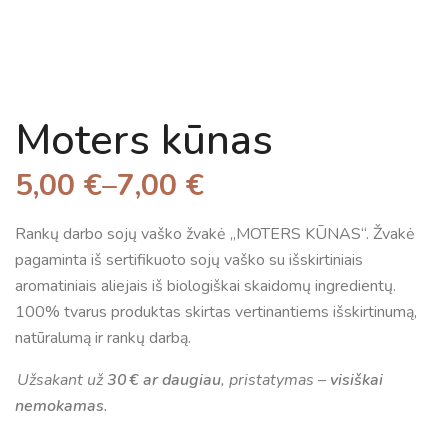
Moters kūnas
5,00
€
–
7,00
€
Rankų darbo sojų vaško žvakė
„MOTERS KŪNAS“.
Žvakė
pagaminta iš sertifikuoto sojų vaško su išskirtiniais
aromatiniais aliejais iš biologiškai skaidomų ingredientų.
100% tvarus produktas skirtas vertinantiems išskirtinumą,
natūralumą ir rankų darbą.
Užsakant už
30 € ar daugiau
, pristatymas –
visiškai
nemokamas
.