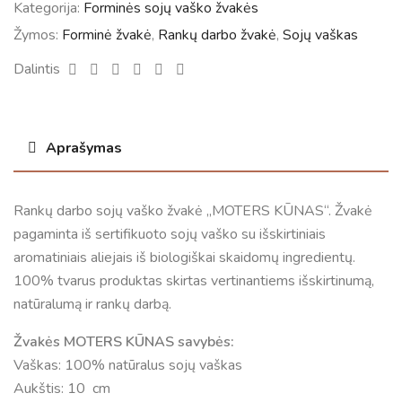
Kategorija:
Forminės sojų vaško žvakės
Žymos:
Forminė žvakė
,
Rankų darbo žvakė
,
Sojų vaškas
Facebook
Twitter
Linkedin
Google+
Pinterest
Email
Dalintis
Aprašymas
Rankų darbo sojų vaško žvakė „MOTERS KŪNAS“. Žvakė
pagaminta iš sertifikuoto sojų vaško su išskirtiniais
aromatiniais aliejais iš biologiškai skaidomų ingredientų.
100% tvarus produktas skirtas vertinantiems išskirtinumą,
natūralumą ir rankų darbą.
Žvakės MOTERS KŪNAS savybės:
Vaškas: 100% natūralus sojų vaškas
Aukštis: 10 cm