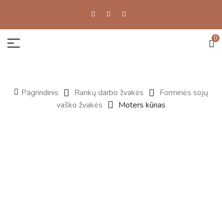
0
Pagrindinis
Rankų darbo žvakės
Forminės sojų
vaško žvakės
Moters kūnas