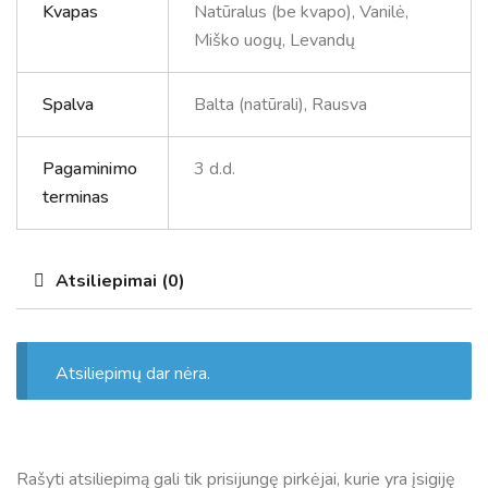
Kvapas
Natūralus (be kvapo), Vanilė,
Miško uogų, Levandų
Spalva
Balta (natūrali), Rausva
Pagaminimo
3 d.d.
terminas
Atsiliepimai (0)
Atsiliepimų dar nėra.
Rašyti atsiliepimą gali tik prisijungę pirkėjai, kurie yra įsigiję