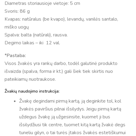
Diametras storiausioje vietoje: 5 cm
Svoris: 86 g
Kvapas: natūralus (be kvapo), levandų, vanilės santalo,
miško uogų
Spalva: balta (natūrali), rausva.
Degimo laikas – iki 12 val.
*Pastaba:
Visos žvakės yra rankų darbo, todėl galutinė produkto
išvaizda (spalva, forma ir kt.) gali šiek tiek skirtis nuo
pateikiamų nuotraukose.
Žvakių naudojimo instrukcija:
Žvakę degindami pirmą kartą, ją deginkite tol, kol
žvakės paviršius pilnai išsilydys. Jeigu pirmą kartą
uždegus žvakę ją užgesinsite, kuomet ji bus
išsilydžiusi tik centre, tuomet kitą kartą žvakė degs
tuneliu gilyn, o tai turės įtakos žvakės estetiškumui