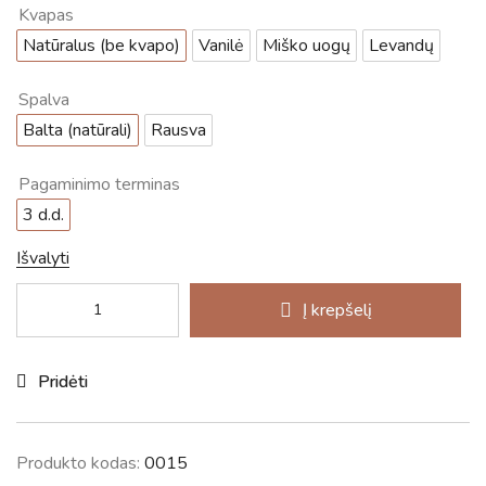
Kvapas
Natūralus (be kvapo)
Vanilė
Miško uogų
Levandų
Spalva
Balta (natūrali)
Rausva
Pagaminimo terminas
3 d.d.
Išvalyti
Į krepšelį
Pridėti
Produkto kodas:
0015