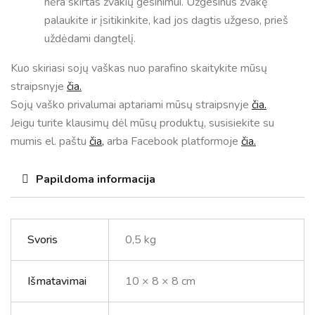
nėra skirtas žvakių gesinimui. Užgesinus žvakę
palaukite ir įsitikinkite, kad jos dagtis užgeso, prieš
uždėdami dangtelį.
Kuo skiriasi sojų vaškas nuo parafino skaitykite mūsų
straipsnyje
čia.
Sojų vaško privalumai aptariami mūsų straipsnyje
čia.
Jeigu turite klausimų dėl mūsų produktų, susisiekite su
mumis el. paštu
čia,
arba Facebook platformoje
čia.
Papildoma informacija
Svoris
0,5 kg
Išmatavimai
10 × 8 × 8 cm