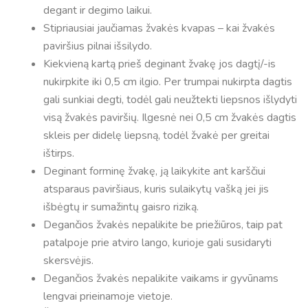
degant ir degimo laikui.
Stipriausiai jaučiamas žvakės kvapas – kai žvakės
paviršius pilnai išsilydo.
Kiekvieną kartą prieš deginant žvakę jos dagtį/-is
nukirpkite iki 0,5 cm ilgio. Per trumpai nukirpta dagtis
gali sunkiai degti, todėl gali neužtekti liepsnos išlydyti
visą žvakės paviršių. Ilgesnė nei 0,5 cm žvakės dagtis
skleis per didelę liepsną, todėl žvakė per greitai
ištirps.
Deginant forminę žvakę, ją laikykite ant karščiui
atsparaus paviršiaus, kuris sulaikytų vašką jei jis
išbėgtų ir sumažintų gaisro riziką.
Degančios žvakės nepalikite be priežiūros, taip pat
patalpoje prie atviro lango, kurioje gali susidaryti
skersvėjis.
Degančios žvakės nepalikite vaikams ir gyvūnams
lengvai prieinamoje vietoje.