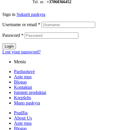
Tel. nr.:
+37068366452
Sign in
Sukurti paskyrą
Username or email
*
Password
*
Login
Lost your password?
Meniu
Parduotuvė
Apie mus
Blogas
Kontaktai
Įsiminti produktai
Krepšelis
Mano paskyra
Pradžia
About Us
Apie mus
Blogas