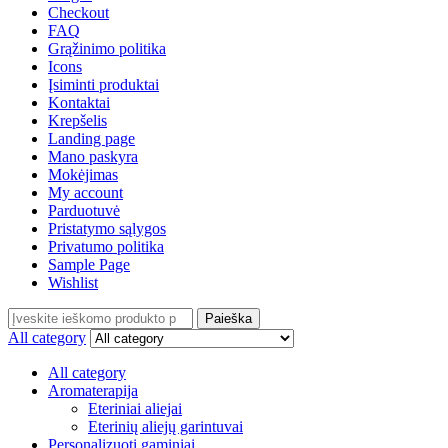
Checkout
FAQ
Grąžinimo politika
Icons
Įsiminti produktai
Kontaktai
Krepšelis
Landing page
Mano paskyra
Mokėjimas
My account
Parduotuvė
Pristatymo sąlygos
Privatumo politika
Sample Page
Wishlist
Paieška
All category
All category
Aromaterapija
Eteriniai aliejai
Eterinių aliejų garintuvai
Personalizuoti gaminiai