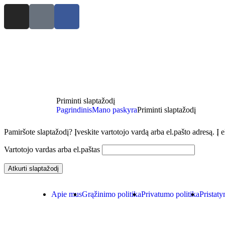
Priminti slaptažodį
Pagrindinis
Mano paskyra
Priminti slaptažodį
Pamiršote slaptažodį? Įveskite vartotojo vardą arba el.pašto adresą. Į 
Vartotojo vardas arba el.paštas
Atkurti slaptažodį
Apie mus
Grąžinimo politika
Privatumo politika
Pristat