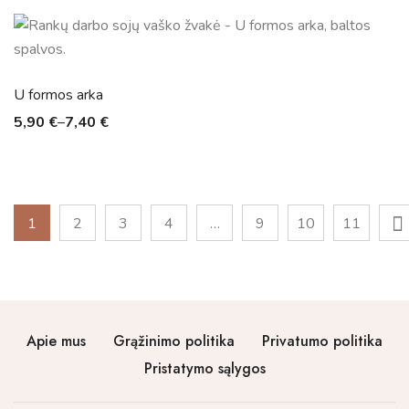
U formos arka
5,90
€
–
7,40
€
1
2
3
4
…
9
10
11
Apie mus
Grąžinimo politika
Privatumo politika
Pristatymo sąlygos