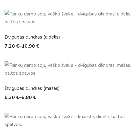
Dvigubas cilindras (didelis)
7,20
€
–
10,90
€
Dvigubas cilindras (mažas)
6,30
€
–
8,80
€