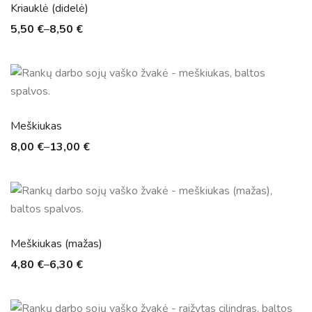
Kriauklė (didelė)
5,50
€
–
8,50
€
Meškiukas
8,00
€
–
13,00
€
Meškiukas (mažas)
4,80
€
–
6,30
€