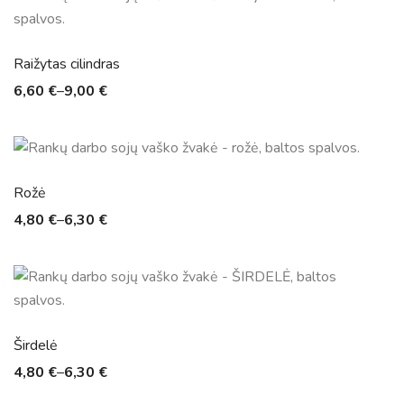
Raižytas cilindras
6,60
€
–
9,00
€
Rožė
4,80
€
–
6,30
€
Širdelė
4,80
€
–
6,30
€