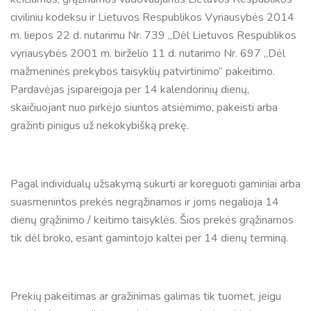
civiliniu kodeksu ir Lietuvos Respublikos Vyriausybės 2014
m. liepos 22 d. nutarimu Nr. 739 „Dėl Lietuvos Respublikos
vyriausybės 2001 m. birželio 11 d. nutarimo Nr. 697 „Dėl
mažmeninės prekybos taisyklių patvirtinimo“ pakeitimo.
Pardavėjas įsipareigoja per 14 kalendorinių dienų,
skaičiuojant nuo pirkėjo siuntos atsiėmimo, pakeisti arba
gražinti pinigus už nekokybišką prekę.
Pagal individualų užsakymą sukurti ar koreguoti gaminiai arba
suasmenintos prekės negrąžinamos ir joms negalioja 14
dienų grąžinimo / keitimo taisyklės. Šios prekės grąžinamos
tik dėl broko, esant gamintojo kaltei per 14 dienų terminą.
Prekių pakeitimas ar gražinimas galimas tik tuomet, jeigu