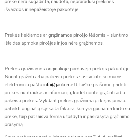
prekė nėra sugadinta, naudota, nepraradusi prekinės
išvaizdos ir nepažeistoje pakuotėje.
Prekės keičiamos ar grąžinamos pirkėjo lėšomis – siuntimo
išlaidas apmoka pirkėjas ir jos nėra grąžinamos.
Prekės gražinamos originalioje pardavėjo prekės pakuotėje.
Norint grąžinti arba pakeisti prekes susisiekite su mumis
elektroniniu paštu
info@jaukume.lt
, laiške prašome pridėti
prekės nuotraukas ir informaciją, kodėl norite grąžinti arba
pakeisti prekes. Vykdant prekės grąžinimą pirkėjas privalo
pateikti originalią sąskaita faktūra, kuri yra gaunama kartu su
preke, taip pat laisva forma užpildytą ir pasirašytą grąžinimo
prašymą.