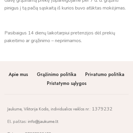
Gavę grąžinamą prekę įsipareigojame per 7 d. d. grąžinti
pinigus į tą pačią sąskaitą iš kurios buvo atliktas mokėjimas.
Pasibaigus 14 dienų laikotarpiui pretenzijos dėl prekių
pakeitimo ar grąžinimo – nepriimamos.
Apie mus
Grąžinimo politika
Privatumo politika
Pristatymo sąlygos
1379232
Jaukume,
Viktorija Kodis, individualios veiklos nr.:
El. paštas:
info@jaukume.lt