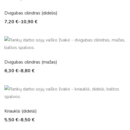
Dvigubas cilindras (didelis)
7,20
€
–
10,90
€
Dvigubas cilindras (mažas)
6,30
€
–
8,80
€
Kriauklė (didelė)
5,50
€
–
8,50
€