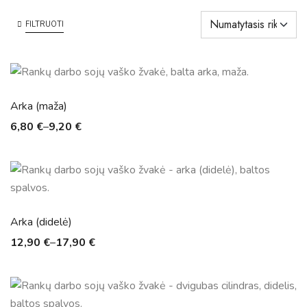
FILTRUOTI
Arka (maža)
6,80
€
–
9,20
€
Arka (didelė)
12,90
€
–
17,90
€