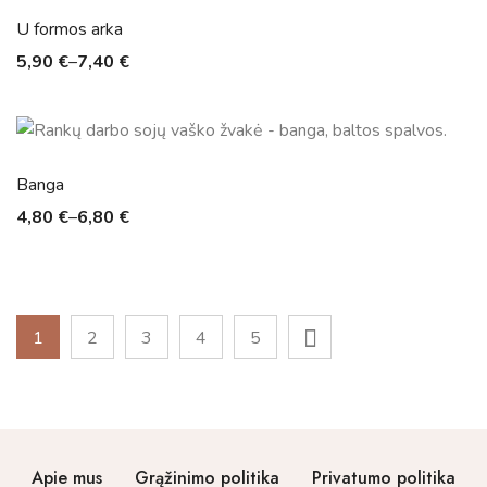
U formos arka
5,90
€
–
7,40
€
Banga
4,80
€
–
6,80
€
1
2
3
4
5
Apie mus
Grąžinimo politika
Privatumo politika