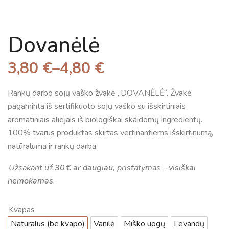
Dovanėlė
3,80
€
–
4,80
€
Rankų darbo sojų vaško žvakė
„DOVANĖLĖ“.
Žvakė
pagaminta iš sertifikuoto sojų vaško su išskirtiniais
aromatiniais aliejais iš biologiškai skaidomų ingredientų.
100% tvarus produktas skirtas vertinantiems išskirtinumą,
natūralumą ir rankų darbą.
Užsakant už
30 € ar daugiau
, pristatymas –
visiškai
nemokamas
.
Kvapas
Natūralus (be kvapo)
Vanilė
Miško uogų
Levandų