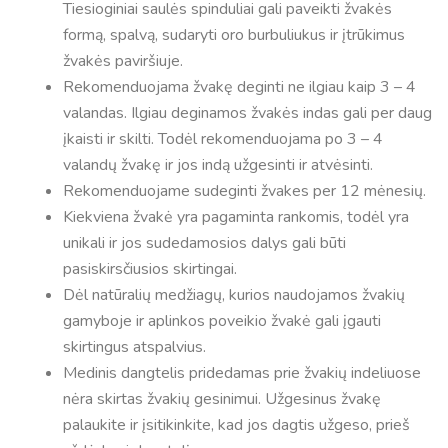
Tiesioginiai saulės spinduliai gali paveikti žvakės
formą, spalvą, sudaryti oro burbuliukus ir įtrūkimus
žvakės paviršiuje.
Rekomenduojama žvakę deginti ne ilgiau kaip 3 – 4
valandas. Ilgiau deginamos žvakės indas gali per daug
įkaisti ir skilti. Todėl rekomenduojama po 3 – 4
valandų žvakę ir jos indą užgesinti ir atvėsinti.
Rekomenduojame sudeginti žvakes per 12 mėnesių.
Kiekviena žvakė yra pagaminta rankomis, todėl yra
unikali ir jos sudedamosios dalys gali būti
pasiskirsčiusios skirtingai.
Dėl natūralių medžiagų, kurios naudojamos žvakių
gamyboje ir aplinkos poveikio žvakė gali įgauti
skirtingus atspalvius.
Medinis dangtelis pridedamas prie žvakių indeliuose
nėra skirtas žvakių gesinimui. Užgesinus žvakę
palaukite ir įsitikinkite, kad jos dagtis užgeso, prieš