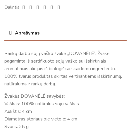
Facebook
Twitter
Linkedin
Google+
Pinterest
Email
Dalintis
Aprašymas
Rankų darbo sojų vaško žvakė „DOVANĖLĖ“. Žvakė
pagaminta iš sertifikuoto sojų vaško su išskirtiniais
aromatiniais aliejais iš biologiškai skaidomų ingredientų.
100% tvarus produktas skirtas vertinantiems išskirtinumą,
natūralumą ir rankų darbą.
Žvakės DOVANĖLĖ savybės:
Vaškas: 100% natūralus sojų vaškas
Aukštis: 4 cm
Diametras storiausioje vietoje: 4 cm
Svoris: 38 g