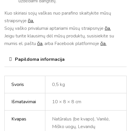
uždėdami dangtelį.
Kuo skiriasi sojų vaškas nuo parafino skaitykite mūsų
straipsnyje
čia.
Sojų vaško privalumai aptariami mūsų straipsnyje
čia.
Jeigu turite klausimų dėl mūsų produktų, susisiekite su
mumis el. paštu
čia,
arba Facebook platformoje
čia.
Papildoma informacija
Svoris
0,5 kg
Išmatavimai
10 × 8 × 8 cm
Kvapas
Natūralus (be kvapo), Vanilė,
Miško uogų, Levandų