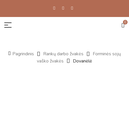
0
Pagrindinis
Rankų darbo žvakės
Forminės sojų
vaško žvakės
Dovanėlė