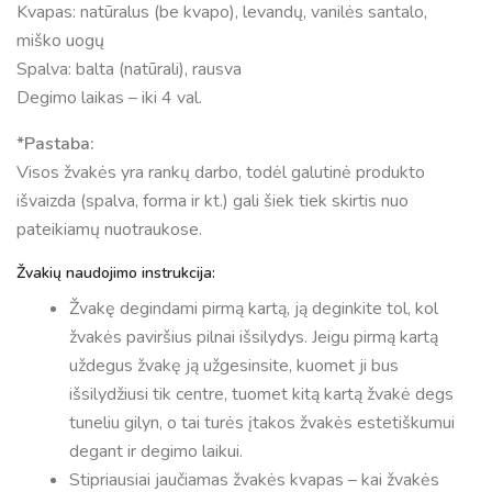
Kvapas: natūralus (be kvapo), levandų, vanilės santalo,
miško uogų
Spalva: balta (natūrali), rausva
Degimo laikas – iki 4 val.
*Pastaba:
Visos žvakės yra rankų darbo, todėl galutinė produkto
išvaizda (spalva, forma ir kt.) gali šiek tiek skirtis nuo
pateikiamų nuotraukose.
Žvakių naudojimo instrukcija:
Žvakę degindami pirmą kartą, ją deginkite tol, kol
žvakės paviršius pilnai išsilydys. Jeigu pirmą kartą
uždegus žvakę ją užgesinsite, kuomet ji bus
išsilydžiusi tik centre, tuomet kitą kartą žvakė degs
tuneliu gilyn, o tai turės įtakos žvakės estetiškumui
degant ir degimo laikui.
Stipriausiai jaučiamas žvakės kvapas – kai žvakės