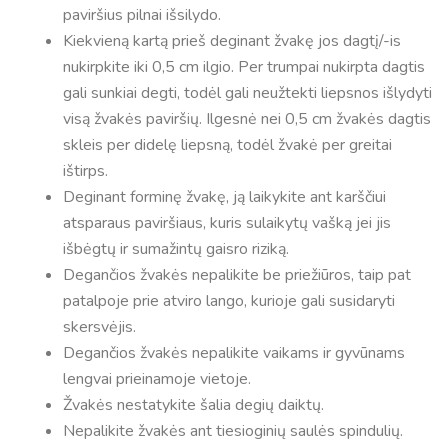
paviršius pilnai išsilydo.
Kiekvieną kartą prieš deginant žvakę jos dagtį/-is
nukirpkite iki 0,5 cm ilgio. Per trumpai nukirpta dagtis
gali sunkiai degti, todėl gali neužtekti liepsnos išlydyti
visą žvakės paviršių. Ilgesnė nei 0,5 cm žvakės dagtis
skleis per didelę liepsną, todėl žvakė per greitai
ištirps.
Deginant forminę žvakę, ją laikykite ant karščiui
atsparaus paviršiaus, kuris sulaikytų vašką jei jis
išbėgtų ir sumažintų gaisro riziką.
Degančios žvakės nepalikite be priežiūros, taip pat
patalpoje prie atviro lango, kurioje gali susidaryti
skersvėjis.
Degančios žvakės nepalikite vaikams ir gyvūnams
lengvai prieinamoje vietoje.
Žvakės nestatykite šalia degių daiktų.
Nepalikite žvakės ant tiesioginių saulės spindulių.