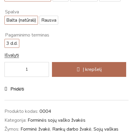
Spalva
Balta (natūrali)
Rausva
Pagaminimo terminas
3 d.d.
Išvalyti
Į krepšelį
Pridėti
Produkto kodas:
0004
Kategorija:
Forminės sojų vaško žvakės
Žymos:
Forminė žvakė
,
Rankų darbo žvakė
,
Sojų vaškas