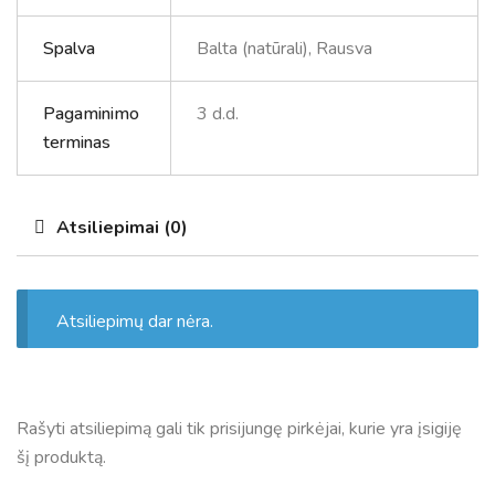
Spalva
Balta (natūrali), Rausva
Pagaminimo
3 d.d.
terminas
Atsiliepimai (0)
Atsiliepimų dar nėra.
Rašyti atsiliepimą gali tik prisijungę pirkėjai, kurie yra įsigiję
šį produktą.