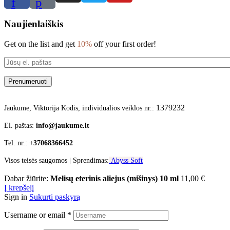
f
p
Naujienlaiškis
Get on the list and get
10%
off your first order!
Prenumeruoti
1379232
Jaukume,
Viktorija Kodis, individualios veiklos nr.:
El. paštas:
info@jaukume.lt
Tel. nr.:
+37068366452
Visos teisės saugomos | Sprendimas:
Abyss Soft
Dabar žiūrite:
Melisų eterinis aliejus (mišinys) 10 ml
11,00
€
Į krepšelį
Sign in
Sukurti paskyrą
Username or email
*