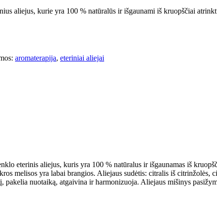
 aliejus, kurie yra 100 % natūralūs ir išgaunami iš kruopščiai atrinkt
mos:
aromaterapija
,
eteriniai aliejai
 eterinis aliejus, kuris yra 100 % natūralus ir išgaunamas iš kruopščiai
ros melisos yra labai brangios. Aliejaus sudėtis: citralis iš citrinžolės, 
ikį, pakelia nuotaiką, atgaivina ir harmonizuoja. Aliejaus mišinys pasižy