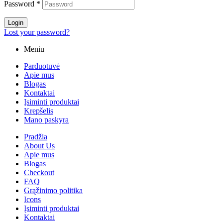
Password
*
Login
Lost your password?
Meniu
Parduotuvė
Apie mus
Blogas
Kontaktai
Įsiminti produktai
Krepšelis
Mano paskyra
Pradžia
About Us
Apie mus
Blogas
Checkout
FAQ
Grąžinimo politika
Icons
Įsiminti produktai
Kontaktai