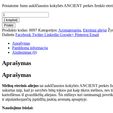
Pristatome Jums aukščiausios kokybės ANCIENT prekės ženklo eterinius
produkto
kiekis:
Į krepšelį
Melisų
Pridėti
eterinis
Produkto kodas:
0097
Kategorijos:
Aromaterapija
,
Eteriniai aliejai
Žy
aliejus
Dalintis
Facebook
Twitter
Linkedin
Google+
Pinterest
Email
(mišinys)
10
Aprašymas
ml
Papildoma informacija
Atsiliepimai (0)
Aprašymas
Aprašymas
Melisų eterinis aliejus
tai aukščiausios kokybės ANCIENT prekės ženklo
sukurtas taip, kad jo savybės būtų tokios pat kaip tikros melisos, nes tik
kariofilenas iš gvazdikėlių aliejaus. Šis mišinys turi raminamąjį pove
ir atpalaiduojančių įspūdžių jaukių aromatų apsuptyje.
Naudojimo būdai: