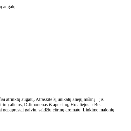
ų augalų.
 atrinktų augalų. Atraskite šį unikalų aliejų mišinį – jis
citrinų aliejus, D-limonenas iš apelsinų, Ho aliejus ir Beta
mi nepaprastai gaiviu, saldžiu citrinų aromatu. Linkime malonių