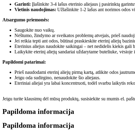
Garinti:
Įlašinkite 3-4 lašus eterinio aliejaus į pasirinktą gari
Vietinis naudojimas:
Užlašinkite 1-2 lašus ant norimos odos vie
Atsargumo priemonės:
Saugokite nuo vaikų.
Nėštumo, žindymo ar sveikatos problemų atvejais, prieš naudojimą
Jei reikia tepti ant odos, būtinai praskieskite eterinį aliejų baz
Eterinius aliejus naudokite saikingai – net nedidelis kiekis gali 
Laikykite eterinį aliejų sandariai uždarytame buteliuke, vėsioje i
Papildomi patarimai:
Prieš naudodami eterinį aliejų pirmą kartą, atlikite odos jautrumo
Jeigu oda sudirgino, nenaudokite šio aliejaus.
Eteriniai aliejai yra labai koncentruoti, todėl svarbu laikytis 
Jeigu turite klausimų dėl mūsų produktų, susisiekite su mumis el. paš
Papildoma informacija
Papildoma informacija