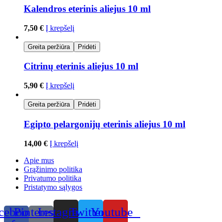
Kalendros eterinis aliejus 10 ml
7,50
€
Į krepšelį
Greita peržiūra
Pridėti
Citrinų eterinis aliejus 10 ml
5,90
€
Į krepšelį
Greita peržiūra
Pridėti
Egipto pelargonijų eterinis aliejus 10 ml
14,00
€
Į krepšelį
Apie mus
Grąžinimo politika
Privatumo politika
Pristatymo sąlygos
cebook-
Pinterest-
Instagram
Twitter
Youtube