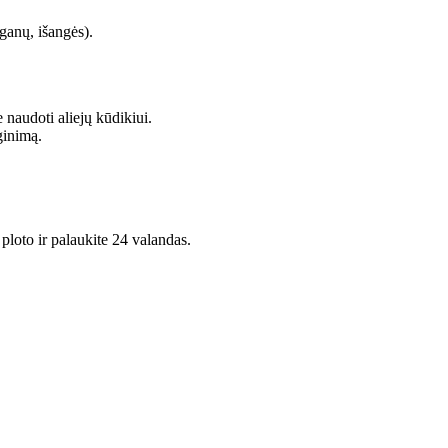
ganų, išangės).
 naudoti aliejų kūdikiui.
rginimą.
 ploto ir palaukite 24 valandas.