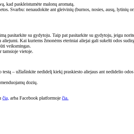
ntuvą, kad paskleistumėte malonų aromatą.
tos. Svarbu: nenaudokite ant gleivinių (burnos, nosies, ausų, lytinių or
 pasitarkite su gydytoju. Taip pat pasitarkite su gydytoju, jeigu norite
iniu aliejumi. Kai kuriems žmonėms eteriniai aliejai gali sukelti odos sudi
būti veiksmingas.
r tamsioje vietoje.
 testą – užlašinkite nedidelį kiekį praskiesto aliejaus ant nedidelio odos
rekomenduojamų dozių.
tu
čia,
arba Facebook platformoje
čia.