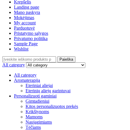
Krepšelis
Landing page
Mano paskyra
Mokėjimas
My account
Parduotuvė
Pristatymo sąlygos
Privatumo politika
Sample Page
Wishlist
Search
Paieška
for:
All category
All category
Aromaterapija
Eteriniai aliejai
Eterinių aliejų garintuvai
Personalizuoti gaminiai
Gimtadieniui
Kitos personalizuotos prekės
Krikštynoms
Mamoms
Naujagimiams
Tėčiams