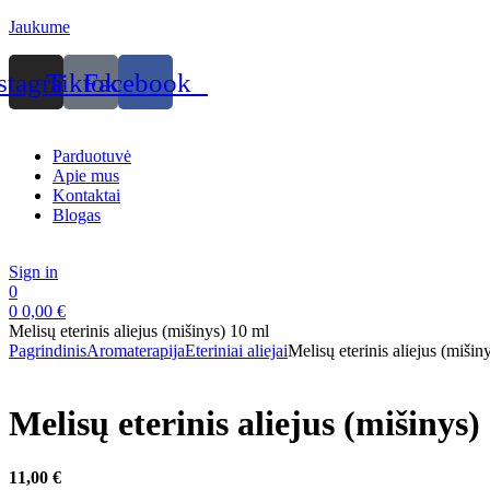
Jaukume
stagram
Tiktok
Facebook
Menu
Parduotuvė
Apie mus
Kontaktai
Blogas
Sign in
0
0
0,00
€
Melisų eterinis aliejus (mišinys) 10 ml
Pagrindinis
Aromaterapija
Eteriniai aliejai
Melisų eterinis aliejus (mišin
Melisų eterinis aliejus (mišinys)
11,00
€