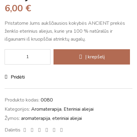
6,00
€
Pristatome Jums aukščiausios kokybės ANCIENT prekės
ženklo eterinius aliejus, kurie yra 100 % natūralūs ir
išgaunami iš kruopščiai atrinktų augalų.
Į krepšelį
Pridėti
Produkto kodas:
0080
Kategorijos:
Aromaterapija
,
Eteriniai aliejai
Žymos:
aromaterapija
,
eteriniai aliejai
Facebook
Twitter
Linkedin
Google+
Pinterest
Email
Dalintis