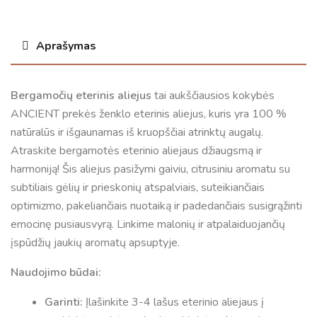
Aprašymas
Bergamočių eterinis aliejus
tai aukščiausios kokybės
ANCIENT prekės ženklo eterinis aliejus, kuris yra 100 %
natūralūs ir išgaunamas iš kruopščiai atrinktų augalų.
Atraskite bergamotės eterinio aliejaus džiaugsmą ir
harmoniją! Šis aliejus pasižymi gaiviu, citrusiniu aromatu su
subtiliais gėlių ir prieskonių atspalviais, suteikiančiais
optimizmo, pakeliančiais nuotaiką ir padedančiais susigrąžinti
emocinę pusiausvyrą. Linkime malonių ir atpalaiduojančių
įspūdžių jaukių aromatų apsuptyje.
Naudojimo būdai:
Garinti:
Įlašinkite 3-4 lašus eterinio aliejaus į