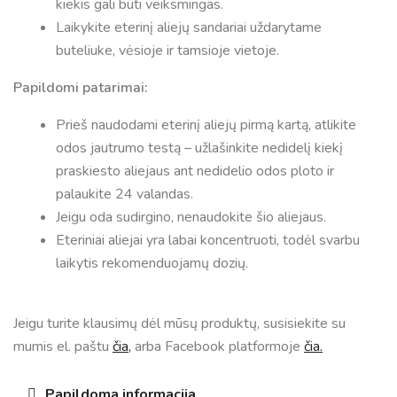
kiekis gali būti veiksmingas.
Laikykite eterinį aliejų sandariai uždarytame
buteliuke, vėsioje ir tamsioje vietoje.
Papildomi patarimai:
Prieš naudodami eterinį aliejų pirmą kartą, atlikite
odos jautrumo testą – užlašinkite nedidelį kiekį
praskiesto aliejaus ant nedidelio odos ploto ir
palaukite 24 valandas.
Jeigu oda sudirgino, nenaudokite šio aliejaus.
Eteriniai aliejai yra labai koncentruoti, todėl svarbu
laikytis rekomenduojamų dozių.
Jeigu turite klausimų dėl mūsų produktų, susisiekite su
mumis el. paštu
čia,
arba Facebook platformoje
čia.
Papildoma informacija