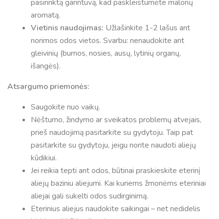
pasirinktą garintuvą, kad paskleistumėte malonų
aromatą.
Vietinis naudojimas:
Užlašinkite 1-2 lašus ant
norimos odos vietos. Svarbu: nenaudokite ant
gleivinių (burnos, nosies, ausų, lytinių organų,
išangės).
Atsargumo priemonės:
Saugokite nuo vaikų.
Nėštumo, žindymo ar sveikatos problemų atvejais,
prieš naudojimą pasitarkite su gydytoju. Taip pat
pasitarkite su gydytoju, jeigu norite naudoti aliejų
kūdikiui.
Jei reikia tepti ant odos, būtinai praskieskite eterinį
aliejų baziniu aliejumi. Kai kuriems žmonėms eteriniai
aliejai gali sukelti odos sudirginimą.
Eterinius aliejus naudokite saikingai – net nedidelis