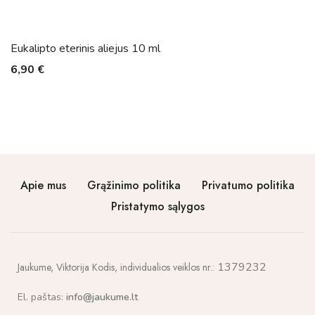
Eukalipto eterinis aliejus 10 ml
6,90
€
Apie mus
Grąžinimo politika
Privatumo politika
Pristatymo sąlygos
1379232
Jaukume,
Viktorija Kodis, individualios veiklos nr.:
El. paštas:
info@jaukume.lt