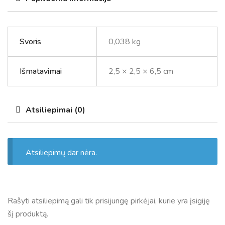
Svoris
0,038 kg
Išmatavimai
2,5 × 2,5 × 6,5 cm
Atsiliepimai (0)
Atsiliepimų dar nėra.
Rašyti atsiliepimą gali tik prisijungę pirkėjai, kurie yra įsigiję
šį produktą.