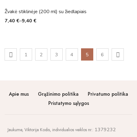
Žvakė stiklinėje (200 ml) su žiedlapiais
7,40
€
–
9,40
€
1
2
3
4
5
6
Apie mus
Grąžinimo politika
Privatumo politika
Pristatymo sąlygos
1379232
Jaukume,
Viktorija Kodis, individualios veiklos nr.: