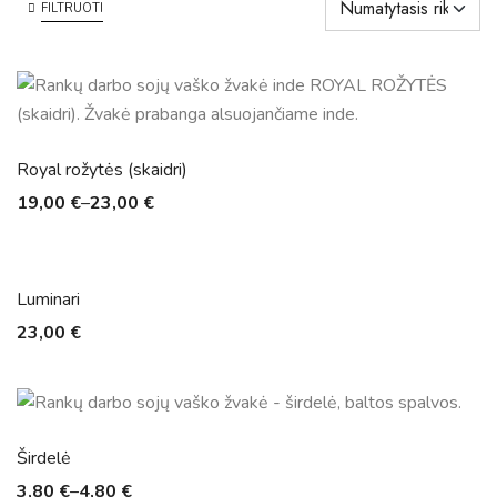
FILTRUOTI
Royal rožytės (skaidri)
19,00
€
–
23,00
€
Luminari
23,00
€
Širdelė
3,80
€
–
4,80
€